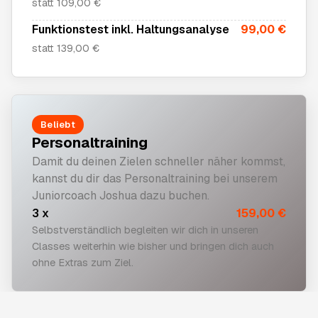
statt 109,00 €
Funktionstest inkl. Haltungsanalyse
99,00 €
statt 139,00 €
Beliebt
Personaltraining
Damit du deinen Zielen schneller näher kommst,
kannst du dir das Personaltraining bei unserem
Juniorcoach Joshua dazu buchen.
3 x
159,00 €
Selbstverständlich begleiten wir dich in unseren
Classes weiterhin wie bisher und bringen dich auch
ohne Extras zum Ziel.